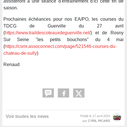
assisteront à une séance d'entraînement d'ici cette fin de
saison.
Prochaines échéances pour nos EA/PO, les courses du
TDCG de Guerville du 27 avril
(
https://www.traildescoteauxdeguerville.net/
) et de Rosny
Sur Seine "les petits bouchons" du 4 mai
(
https://csmr.assoconnect.com/page/521546-courses-du-
chateau-de-sully
)
Renaud
Voir toutes les news
Publié le
17 avril 2024
par
CYRIL PICARD