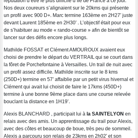
réputation d’être le plus difficile d’île de France à ce jour.
Nos deux coureurs s’alignaient sur le 20kms qui présente
un profil avec 900 D+. Marc termine 163ème en 2H27’ juste
devant Laurent 185ème en 2H30’ . L’objectif était pour eux
de s’habituer au mode « rando-course » afin de bientôt se
lancer sur des défis encore plus longs.
Mathilde FOSSAT et Clément AMOUROUX avaient eux
choisi de prendre le départ du VERTRAIL qui se court dans
la fôret de Porchefontaine à Versailles. Un trail de nuit avec
un profil assez difficile. Mathilde inscrite sur le 8 kms
(250D+) termine en 57’ affaiblie par un petit virus hivernal et
Clément qui avait lui choisit de faire le 17kms (450D+)
termine à une bonne 9ème place dans une course relevée
bouclant la distance en 1H19’.
Alexis BLANCHARD , participait lui à
la SAINTELYON
en
relais avec des amis. Un apprentissage du trail pour Alexis,
avec des côtes et beaucoup de boue, très peu de sommeil.
Alexis a parcouru son relais de 23kms en 2h02’ et son