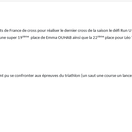
de France de cross pour réaliser le dernier cross de la saison le défi Run 
ième
ième
 une super 19
place de Emma OUHAB ainsi que la 22
place pour Léo
nt pu se confronter aux épreuves du triathlon (un saut une course un lancer) 