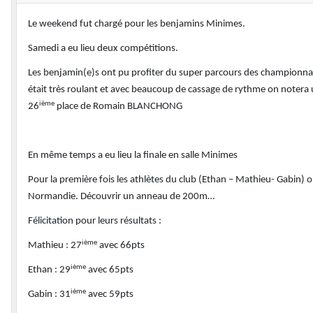
Le weekend fut chargé pour les benjamins Minimes.
Samedi a eu lieu deux compétitions.
Les benjamin(e)s ont pu profiter du super parcours des championnats 
était très roulant et avec beaucoup de cassage de rythme on notera
ième
26
place de Romain BLANCHONG
En même temps a eu lieu la finale en salle Minimes
Pour la première fois les athlètes du club (Ethan – Mathieu- Gabin) o
Normandie. Découvrir un anneau de 200m…
Félicitation pour leurs résultats :
ième
Mathieu : 27
avec 66pts
ième
Ethan : 29
avec 65pts
ième
Gabin : 31
avec 59pts