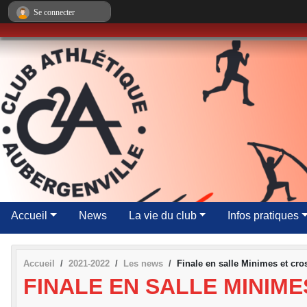
Panneau de gestion des cookies
Se connecter
Accueil
News
La vie du club
Infos pratiques
Accueil
2021-2022
Les news
Finale en salle Minimes et cr
FINALE EN SALLE MINIM