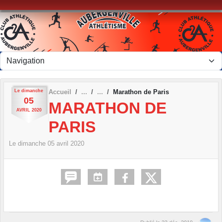
Panneau de gestion des cookies
Le
dimanche
Accueil
Marathon de Paris
05
MARATHON DE
AVRIL
2020
PARIS
Le
dimanche
05
avril
2020