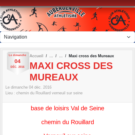
Panneau de gestion des cookies
Le
dimanche
Accueil
Maxi cross des Mureaux
04
MAXI CROSS DES
DÉC.
2016
MUREAUX
Le
dimanche
04
déc.
2016
Lieu :
chemin du Rouillard
verneuil sur seine
base de loisirs Val de Seine
chemin du Rouillard