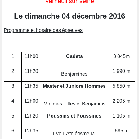
Verneuil sur seine
Le dimanche 04 décembre 2016
Programme et horaire des épreuves
1
11h00
Cadets
3 845m
2
11h20
1 990 m
Benjamines
3
11h35
Master et Juniors Hommes
5 850 m
4
12h00
2 205 m
Minimes Filles et Benjamins
5
12h20
Poussins et Poussines
1 105 m
6
12h35
685 m
Eveil Athlétisme M