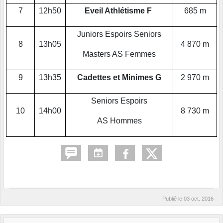
7
12h50
Eveil Athlétisme F
685 m
Juniors Espoirs Seniors
8
13h05
4 870 m
Masters AS Femmes
9
13h35
Cadettes et Minimes G
2 970 m
Seniors Espoirs
10
14h00
8 730 m
AS Hommes
Publié le
03 oct. 2016