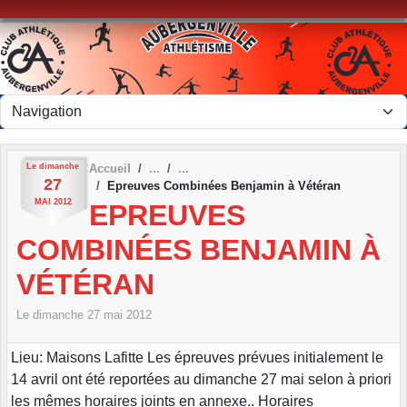
Panneau de gestion des cookies
Le
dimanche
Accueil
27
Epreuves Combinées Benjamin à Vétéran
MAI
2012
EPREUVES
COMBINÉES BENJAMIN À
VÉTÉRAN
Le
dimanche
27
mai
2012
Lieu: Maisons Lafitte Les épreuves prévues initialement le
14 avril ont été reportées au dimanche 27 mai selon à priori
les mêmes horaires joints en annexe.. Horaires