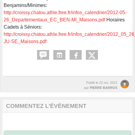
Benjamins/Minimes:
http://croissy.chatou.athle.free.fr/infos_calendrier/2012-05-
26_Departementaux_EC_BEN-MI_Maisons.pdf
Horaires
Cadets à Séniors:
http://croissy.chatou.athle.free.fr/infos_calendrier/2012_
JU-SE_Maisons.pdf
Publié le
22 oct. 2012
par
PIERRE BARROS
COMMENTEZ L’ÉVÈNEMENT